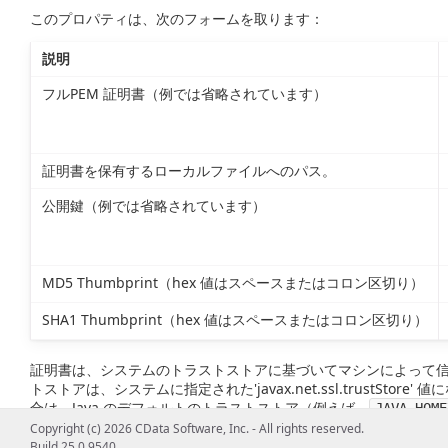
このプロパティは、次のフォームを取ります：
説明
フルPEM 証明書（例では省略されています）
証明書を保有するローカルファイルへのパス。
公開鍵（例では省略されています）
MD5 Thumbprint（hex 値はスペースまたはコロン区切り）
SHA1 Thumbprint（hex 値はスペースまたはコロン区切り）
証明書は、システムのトラストストアに基づいてマシンによって
トストアは、システムに指定された'javax.net.ssl.trustSt
合は、Java のデフォルトのトラストストア（例えば、
JAVA_HOME
Copyright (c) 2026 CData Software, Inc. - All rights reserved.
Note：
'*' を使用してすべての証明書を受け入れるように指定
Build 25.0.9540