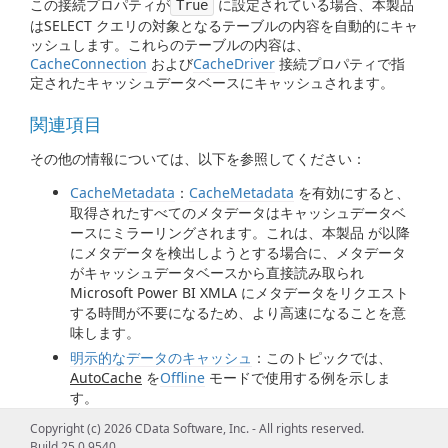
この接続プロパティが
に設定されている場合、本製品
True
はSELECT クエリの対象となるテーブルの内容を自動的にキャ
ッシュします。これらのテーブルの内容は、
CacheConnection
および
CacheDriver
接続プロパティで指
定されたキャッシュデータベースにキャッシュされます。
関連項目
その他の情報については、以下を参照してください：
CacheMetadata
：
CacheMetadata
を有効にすると、
取得されたすべてのメタデータはキャッシュデータベ
ースにミラーリングされます。これは、本製品 が以降
にメタデータを検出しようとする場合に、メタデータ
がキャッシュデータベースから直接読み取られ
Microsoft Power BI XMLA にメタデータをリクエスト
する時間が不要になるため、より高速になることを意
味します。
明示的なデータのキャッシュ
：このトピックでは、
AutoCache
を
Offline
モードで使用する例を示しま
す。
CACHE ステートメント
：CACHE ステートメントを使
Copyright (c) 2026 CData Software, Inc. - All rights reserved.
用して、SELECT クエリの対象となる任意のテーブルの
Build 25.0.9540