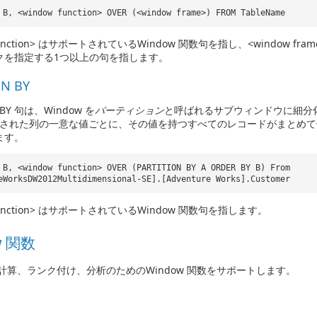
 B, <window function> OVER (<window frame>) FROM TableName
function> はサポートされているWindow 関数句を指し、<window fram
クを指定する1つ以上の句を指します。
ON BY
N BY 句は、Window を
パーティション
と呼ばれるサブウィンドウに細分化し
指定された列の一意な値ごとに、その値を持つすべてのレコードがまとめ
ます。
 B, <window function> OVER (PARTITION BY A ORDER BY B) From
eWorksDW2012Multidimensional-SE].[Adventure Works].Customer
 function> はサポートされているWindow 関数句を指します。
w 関数
計算、ランク付け、分析のためのWindow 関数をサポートします。