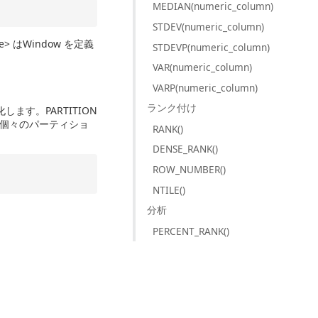
MEDIAN(numeric_column)
STDEV(numeric_column)
e> はWindow を定義
STDEVP(numeric_column)
VAR(numeric_column)
VARP(numeric_column)
ランク付け
ます。PARTITION
て個々のパーティショ
RANK()
DENSE_RANK()
ROW_NUMBER()
NTILE()
分析
PERCENT_RANK()