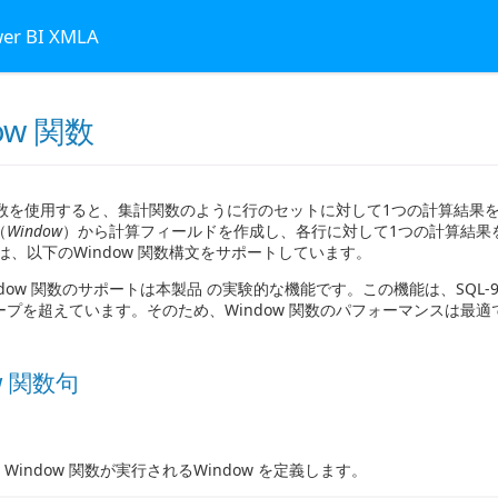
wer BI XMLA
ow 関数
w 関数を使用すると、集計関数のように行のセットに対して1つの計算結果
（
Window
）から計算フィールドを作成し、各行に対して1つの計算結果
は、以下のWindow 関数構文をサポートしています。
ndow 関数のサポートは本製品 の実験的な機能です。この機能は、SQL-
ープを超えています。そのため、Window 関数のパフォーマンスは最
w 関数句
、Window 関数が実行されるWindow を定義します。