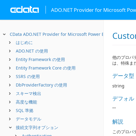
ADO.NET Provider for Microsoft Po
Cust
CData ADO.NET Provider for Microsoft Power BI XMLA
はじめに
ADO.NET の使用
他のプロパテ
Entity Framework の使用
は、特殊ま
Entity Framework Core の使用
データ型
SSRS の使用
DbProviderFactory の使用
string
スキーマ検出
デフォル
高度な機能
""
SQL 準拠
データモデル
解説
接続文字列オプション
このプロパ
Authentication