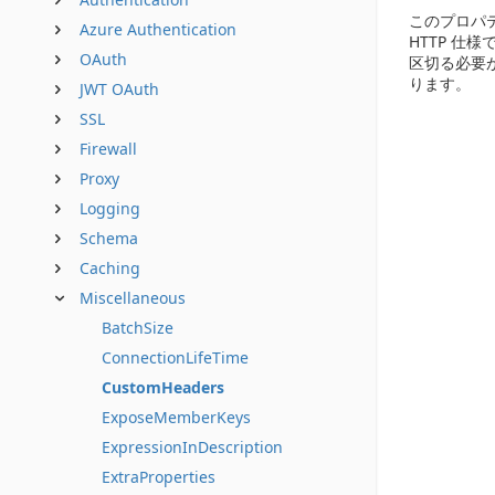
このプロパ
Azure Authentication
HTTP 仕
OAuth
区切る必要
ります。
JWT OAuth
SSL
Firewall
Proxy
Logging
Schema
Caching
Miscellaneous
BatchSize
ConnectionLifeTime
CustomHeaders
ExposeMemberKeys
ExpressionInDescription
ExtraProperties