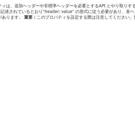
ティは、追加ヘッダーや非標準ヘッダーを必要とするAPI とやり取りす
様で記述されているとおり"header: value" の形式に従う必要があ
があります。
重要：
このプロパティを設定する際は注意してください。無