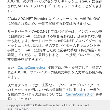
ADO.NET のグローバルアセンブリキャッシュ（GAC）に保存
されたADO.NET プロバイダーにキャッシュすることができま
す。
CData ADO.NET Provider はインストール中に自動的にGAC
に登録されるため、手動で登録する必要はありません。
サードパーティのADO.NET プロバイダーは、インストール中
に自動的にGAC に登録される場合もあれば、登録されない場
合もあります。サードパーティのADO.NET プロバイダーにキ
ャッシュしたい場合は、そのプロバイダーのドキュメントを
参照して、GAC に登録するために必要な手順（ある場合）を
確認してください。登録されると、この接続プロパティで名
前空間を指定できます。
また、
CacheConnection
接続プロパティを設定して、指定さ
れたADO.NET プロバイダーの接続文字列を入力する必要があ
ります。
次のセクションでは、主要なデータベースのプロバイダーで
のキャッシュの例および他の必須項目を説明します。一般的
な接続プロパティの詳細については、
CacheConnection
を参
照してください。
Copyright (c) 2026 CData Software, Inc. - All rights reserved.
SQLite
Build 25.0.9540