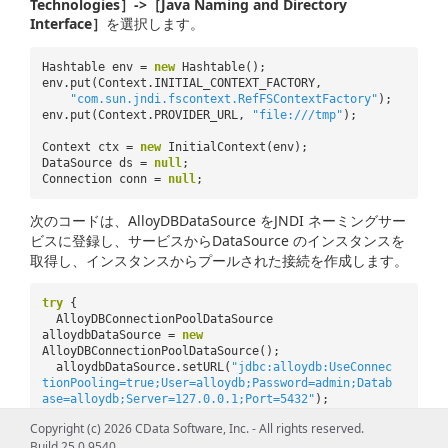
Technologies］->［Java Naming and Directory
Interface］
を選択します。
Hashtable env =
new
Hashtable();
env.put(Context.INITIAL_CONTEXT_FACTORY,
"com.sun.jndi.fscontext.RefFSContextFactory"
);
env.put(Context.PROVIDER_URL,
"file:///tmp"
);
Context ctx =
new
InitialContext(env);
DataSource ds =
null
;
Connection conn =
null
;
次のコードは、AlloyDBDataSource をJNDI ネーミングサー
ビスに登録し、サービスからDataSource のインスタンスを
取得し、インスタンスからプールされた接続を作成します。
try
{
AlloyDBConnectionPoolDataSource
alloydbDataSource =
new
AlloyDBConnectionPoolDataSource();
alloydbDataSource.setURL(
"jdbc:alloydb:UseConnec
tionPooling=true;User=alloydb;Password=admin;Datab
ase=alloydb;Server=127.0.0.1;Port=5432"
);
ctx.bind(
"jdbc/alloydb"
, alloydbDataSource);
Copyright (c) 2026 CData Software, Inc. - All rights reserved.
ds = (DataSource) ctx.lookup(
"jdbc/alloydb"
);
Build 25.0.9540