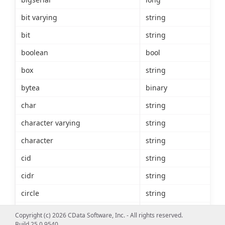
bit varying
string
bit
string
boolean
bool
box
string
bytea
binary
char
string
character varying
string
character
string
cid
string
cidr
string
circle
string
date
date
Copyright (c) 2026 CData Software, Inc. - All rights reserved.
Build 25.0.9540