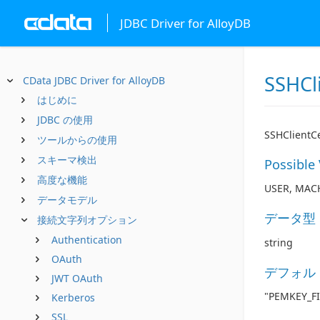
JDBC Driver for AlloyDB
SSHCl
CData JDBC Driver for AlloyDB
はじめに
JDBC の使用
SSHClien
ツールからの使用
スキーマ検出
Possible
高度な機能
USER, MACH
データモデル
データ型
接続文字列オプション
Authentication
string
OAuth
デフォル
JWT OAuth
"PEMKEY_FI
Kerberos
SSL