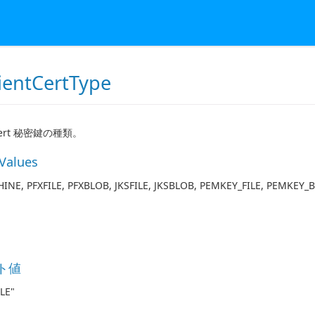
ientCertType
tCert 秘密鍵の種類。
 Values
INE, PFXFILE, PFXBLOB, JKSFILE, JKSBLOB, PEMKEY_FILE, PEMKEY_
ト値
LE"