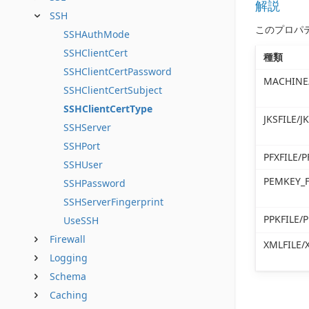
解説
SSH
このプロパ
SSHAuthMode
SSHClientCert
種類
SSHClientCertPassword
MACHINE
SSHClientCertSubject
SSHClientCertType
JKSFILE/J
SSHServer
SSHPort
PFXFILE/
SSHUser
PEMKEY_F
SSHPassword
SSHServerFingerprint
PPKFILE/
UseSSH
Firewall
XMLFILE/
Logging
Schema
Caching