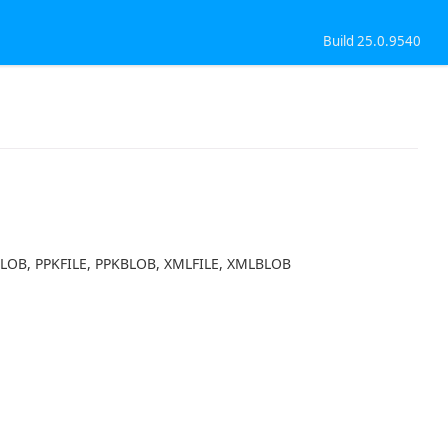
Build 25.0.9540
BLOB, PPKFILE, PPKBLOB, XMLFILE, XMLBLOB