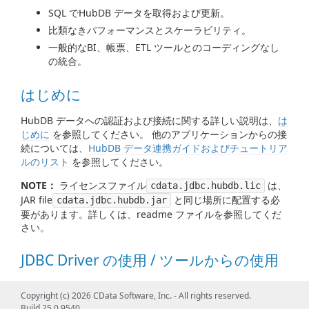
SQL でHubDB データを取得および更新。
比類なきパフォーマンスとスケーラビリティ。
一般的なBI、帳票、ETL ツールとのコーディングなし
の統合。
はじめに
HubDB データへの認証および接続に関する詳しい説明は、
は
じめに
を参照してください。 他のアプリケーションからの接
続については、
HubDB データ連携ガイドおよびチュートリア
ルのリスト
を参照してください。
NOTE：
ライセンスファイル
は、
cdata.jdbc.hubdb.lic
JAR file
と同じ場所に配置する必
cdata.jdbc.hubdb.jar
要があります。詳しくは、readme ファイルを参照してくだ
さい。
JDBC Driver の使用 / ツールからの使用
HubDB データを処理するためのDataSource、Connection、
Copyright (c) 2026 CData Software, Inc. - All rights reserved.
Statement、ResultSet、その他の標準JDBC クラスの使用例
Build 25.0.9540