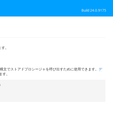
Build 24.0.9175
ます。
E 構文でストアドプロシージャを呼び出すために使用できます。
デ
ます。
;