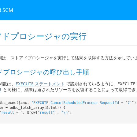
ud SCM
アドプロシージャの実行
例は、ストアドプロシージャを実行して結果を取得する方法を示してい
ドプロシージャの呼び出し手順
c 関数は、
EXECUTE ステートメント
で説明されているように、EXECUT
リ
と同様に、結果は返されたリソースを反復することによって取得でき
dbc_exec($cnx,
"EXECUTE CancelScheduledProcess RequestId = '7'"
)
ow = odbc_fetch_array($stmt)) {
"result = "
, $row[
"result"
],
"\n"
;