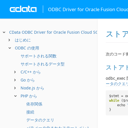
ODBC Driver for Oracle Fusion Clo
スト
CData ODBC Driver for Oracle Fusion Cloud SCM
はじめに
ODBC の使用
次のコード
サポートされる関数
サポートされるデータ型
ストア
C/C++ から
odbc_exe
Go から
ータのクエ
Node.js から
PHP から
$stmt = o
while
($r
依存関係
echo
}
接続
データのクエリ
パラメータ化されたステートメント