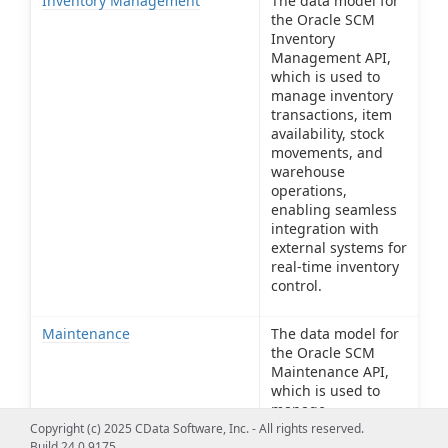
Inventory Management
The data model for
the Oracle SCM
Inventory
Management API,
which is used to
manage inventory
transactions, item
availability, stock
movements, and
warehouse
operations,
enabling seamless
integration with
external systems for
real-time inventory
control.
Maintenance
The data model for
the Oracle SCM
Maintenance API,
which is used to
manage
maintenance
Copyright (c) 2025 CData Software, Inc. - All rights reserved.
Build 24.0.9175
operations, work