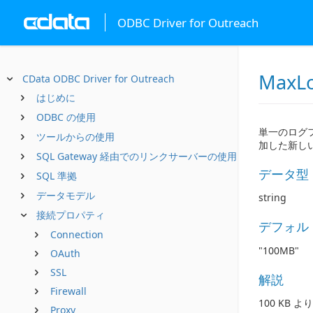
ODBC Driver for Outreach
MaxLo
CData ODBC Driver for Outreach
はじめに
ODBC の使用
単一のログフ
ツールからの使用
加した新し
SQL Gateway 経由でのリンクサーバーの使用
データ型
SQL 準拠
データモデル
string
接続プロパティ
デフォル
Connection
"100MB"
OAuth
SSL
解説
Firewall
100 KB
Proxy