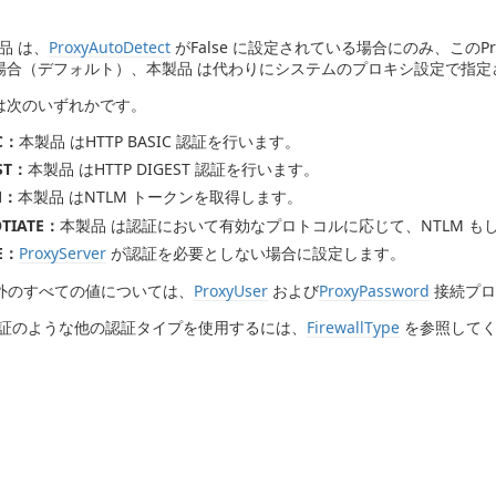
品 は、
ProxyAutoDetect
がFalse に設定されている場合にのみ、このPro
場合（デフォルト）、本製品 は代わりにシステムのプロキシ設定で指定
は次のいずれかです。
C：
本製品 はHTTP BASIC 認証を行います。
ST：
本製品 はHTTP DIGEST 認証を行います。
M：
本製品 はNTLM トークンを取得します。
TIATE：
本製品 は認証において有効なプロトコルに応じて、NTLM もしく
E：
ProxyServer
が認証を必要としない場合に設定します。
 以外のすべての値については、
ProxyUser
および
ProxyPassword
接続プロ
5 認証のような他の認証タイプを使用するには、
FirewallType
を参照してく