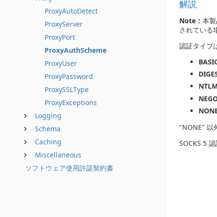
解説
ProxyAutoDetect
Note：
本製
ProxyServer
されている
ProxyPort
認証タイプ
ProxyAuthScheme
BASI
ProxyUser
DIGE
ProxyPassword
NTL
ProxySSLType
NEGO
ProxyExceptions
NON
Logging
"NONE"
Schema
Caching
SOCKS 
Miscellaneous
ソフトウェア使用許諾契約書