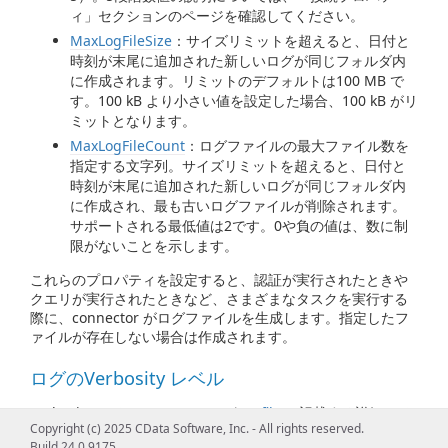
ィ」セクションのページを確認してください。
MaxLogFileSize
：サイズリミットを超えると、日付と
時刻が末尾に追加された新しいログが同じフォルダ内
に作成されます。リミットのデフォルトは100 MB で
す。100 kB より小さい値を設定した場合、100 kB がリ
ミットとなります。
MaxLogFileCount
：ログファイルの最大ファイル数を
指定する文字列。サイズリミットを超えると、日付と
時刻が末尾に追加された新しいログが同じフォルダ内
に作成され、最も古いログファイルが削除されます。
サポートされる最低値は2です。0や負の値は、数に制
限がないことを示します。
これらのプロパティを設定すると、認証が実行されたときや
クエリが実行されたときなど、さまざまなタスクを実行する
際に、connector がログファイルを生成します。指定したフ
ァイルが存在しない場合は作成されます。
ログのVerbosity レベル
Verbosity レベルはconnector が
Logfile
に記載する詳細レベ
Copyright (c) 2025 CData Software, Inc. - All rights reserved.
ルを指定します。1 から5 までの
Verbosity
レベルがサポート
Build 24.0.9175