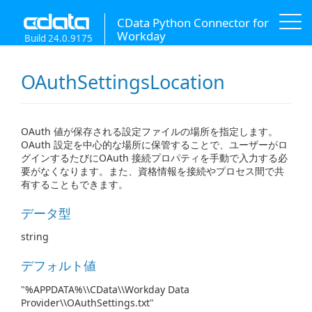
CData Python Connector for
Workday
Build 24.0.9175
OAuthSettingsLocation
OAuth 値が保存される設定ファイルの場所を指定します。
OAuth 設定を中心的な場所に保管することで、ユーザーがロ
グインするたびにOAuth 接続プロパティを手動で入力する必
要がなくなります。また、資格情報を接続やプロセス間で共
有することもできます。
データ型
string
デフォルト値
"%APPDATA%\\CData\\Workday Data
Provider\\OAuthSettings.txt"