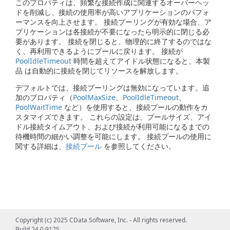
このプロパティは、頻繁な接続作成に関連するオーバーヘッ
ドを削減し、接続の使用率が高いアプリケーションのパフォ
ーマンスを向上させます。 接続プーリングが有効な場合、ア
プリケーションは各接続が不要になったら明示的に閉じる必
要があります。 接続を閉じると、物理的に終了するのではな
く、再利用できるようにプールに戻ります。 接続が
PoolIdleTimeout
時間を超えてアイドル状態になると、本製
品 は自動的に接続を閉じてリソースを解放します。
デフォルトでは、接続プーリングは無効になっています。追
加のプロパティ（
PoolMaxSize
、
PoolIdleTimeout
、
PoolWaitTime
など）を使用すると、接続プールの動作をカ
スタマイズできます。 これらの設定は、プールサイズ、アイ
ドル接続タイムアウト、および接続が利用可能になるまでの
待機時間の細かい調整を可能にします。 接続プールの使用に
関する詳細は、
接続プール
を参照してください。
Copyright (c) 2025 CData Software, Inc. - All rights reserved.
Build 24.0.9175