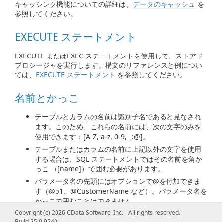
キャッシング機能についての詳細は、
データのキャッシュ
を
参照してください。
EXECUTE ステートメント
EXECUTE またはEXEC ステートメントを使用して、ストアド
プロシージャを実行します。構文のリファレンスと例につい
ては、
EXECUTE ステートメント
を参照してください。
名前とかっこ
テーブルとカラムの名前は識別子名であると見なされ
ます。このため、これらの名前には、次の文字のみを
使用できます：[A-Z, a-z, 0-9, _:@]。
テーブルまたはカラムの名前に上記以外の文字を使用
する場合は、SQL ステートメントではその名前を角か
っこ （[name]）で囲む必要があります。
パラメータ名の先頭にはオプションで@を付加できま
す（@p1、@CustomerName など）。パラメータ名を
かっこで囲むことはできません。
Copyright (c) 2026 CData Software, Inc. - All rights reserved.
文字列は、一重引用符で囲む必要があります（'John
Build 25.0.9540