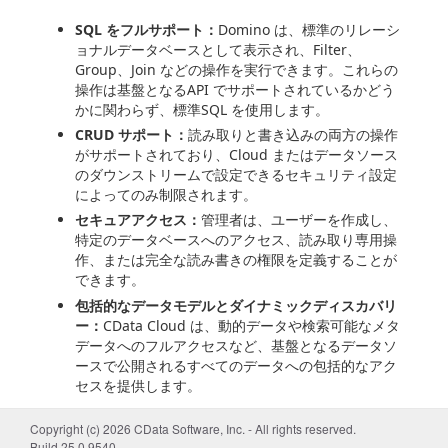
SQL をフルサポート：
Domino は、標準のリレーシ
ョナルデータベースとして表示され、Filter、
Group、Join などの操作を実行できます。これらの
操作は基盤となるAPI でサポートされているかどう
かに関わらず、標準SQL を使用します。
CRUD サポート：
読み取りと書き込みの両方の操作
がサポートされており、Cloud またはデータソース
のダウンストリームで設定できるセキュリティ設定
によってのみ制限されます。
セキュアアクセス：
管理者は、ユーザーを作成し、
特定のデータベースへのアクセス、読み取り専用操
作、または完全な読み書きの権限を定義することが
できます。
包括的なデータモデルとダイナミックディスカバリ
ー：
CData Cloud は、動的データや検索可能なメタ
データへのフルアクセスなど、基盤となるデータソ
ースで公開されるすべてのデータへの包括的なアク
セスを提供します。
はじめに
Copyright (c) 2026 CData Software, Inc. - All rights reserved.
Build 25.0.9540