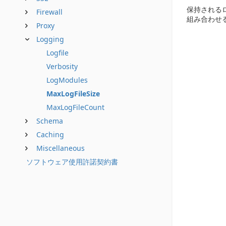
保持される
Firewall
組み合わせ
Proxy
Logging
Logfile
Verbosity
LogModules
MaxLogFileSize
MaxLogFileCount
Schema
Caching
Miscellaneous
ソフトウェア使用許諾契約書