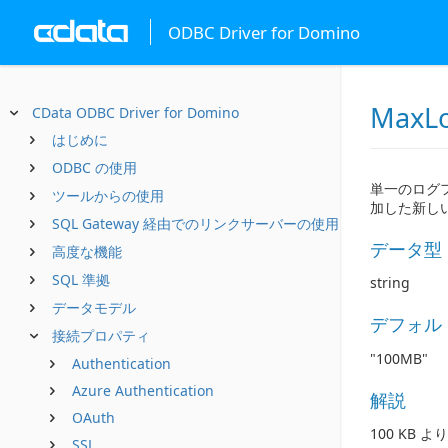
ODBC Driver for Domino
MaxLo
CData ODBC Driver for Domino
はじめに
ODBC の使用
単一のログフ
ツールからの使用
加した新し
SQL Gateway 経由でのリンクサーバーの使用
データ型
高度な機能
SQL 準拠
string
データモデル
デフォル
接続プロパティ
"100MB"
Authentication
Azure Authentication
解説
OAuth
100 KB
SSL