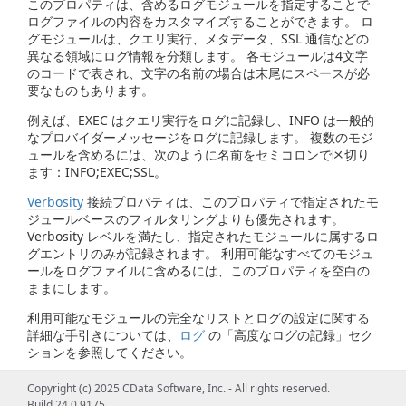
このプロパティは、含めるログモジュールを指定することで
ログファイルの内容をカスタマイズすることができます。 ロ
グモジュールは、クエリ実行、メタデータ、SSL 通信などの
異なる領域にログ情報を分類します。 各モジュールは4文字
のコードで表され、文字の名前の場合は末尾にスペースが必
要なものもあります。
例えば、EXEC はクエリ実行をログに記録し、INFO は一般的
なプロバイダーメッセージをログに記録します。 複数のモジ
ュールを含めるには、次のように名前をセミコロンで区切り
ます：INFO;EXEC;SSL。
Verbosity
接続プロパティは、このプロパティで指定されたモ
ジュールベースのフィルタリングよりも優先されます。
Verbosity レベルを満たし、指定されたモジュールに属するロ
グエントリのみが記録されます。 利用可能なすべてのモジュ
ールをログファイルに含めるには、このプロパティを空白の
ままにします。
利用可能なモジュールの完全なリストとログの設定に関する
詳細な手引きについては、
ログ
の「高度なログの記録」セク
ションを参照してください。
Copyright (c) 2025 CData Software, Inc. - All rights reserved.
Build 24.0.9175