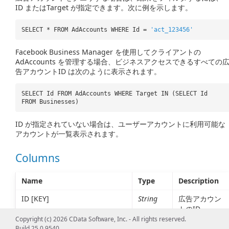
ID またはTarget が指定できます。次に例を示します。
SELECT * FROM AdAccounts WHERE Id =
'act_123456'
Facebook Business Manager を使用してクライアントの
AdAccounts を管理する場合、ビジネスアクセスできるすべての
告アカウントID は次のように表示されます。
SELECT Id FROM AdAccounts WHERE Target IN (SELECT Id
FROM Businesses)
ID が指定されていない場合は、ユーザーアカウントに利用可能な
アカウントが一覧表示されます。
Columns
Name
Type
Description
ID [KEY]
String
広告アカウン
トのID。
Copyright (c) 2026 CData Software, Inc. - All rights reserved.
Target
String
ビジネスID な
Build 25.0.9540