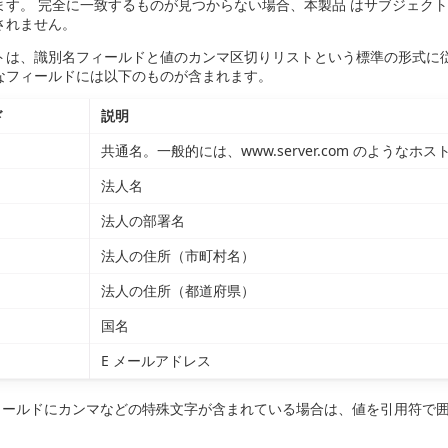
ます。 完全に一致するものが見つからない場合、本製品 はサブジェク
されません。
は、識別名フィールドと値のカンマ区切りリストという標準の形式に従うべきです。 例
なフィールドには以下のものが含まれます。
ド
説明
共通名。一般的には、www.server.com のようなホ
法人名
法人の部署名
法人の住所（市町村名）
法人の住所（都道府県）
国名
E メールアドレス
ールドにカンマなどの特殊文字が含まれている場合は、値を引用符で囲む必要があり