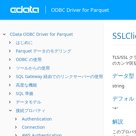
ODBC Driver for Parquet
SSLCl
CData ODBC Driver for Parquet
はじめに
Parquet データのモデリング
TLS/SS
ODBC の使用
のカンマ区
ツールからの使用
データ型
SQL Gateway 経由でのリンクサーバーの使用
高度な機能
string
SQL 準拠
デフォル
データモデル
"*"
接続プロパティ
Authentication
解説
Connection
このプロパ
AWS Authentication