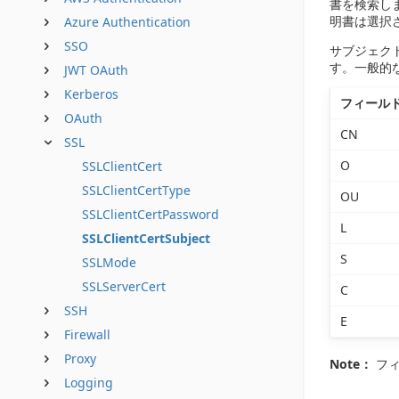
書を検索し
明書は選択
Azure Authentication
SSO
サブジェクト
す。一般的
JWT OAuth
Kerberos
フィール
OAuth
CN
SSL
O
SSLClientCert
SSLClientCertType
OU
SSLClientCertPassword
L
SSLClientCertSubject
S
SSLMode
SSLServerCert
C
SSH
E
Firewall
Proxy
Note：
フィ
Logging