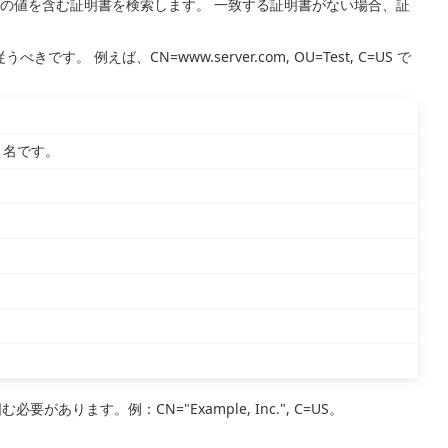
トの値を含む証明書を検索します。 一致する証明書がない場合、証
えば、CN=www.server.com, OU=Test, C=US で
スト名です。
ます。例：CN="Example, Inc.", C=US。