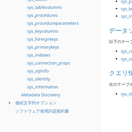
sys_
sys_tablecolumns
sys_k
sys_procedures
sys_i
sys_procedureparameters
データ
sys_keycolumns
sys_foreignkeys
以下のテー
sys_primarykeys
sys_c
sys_indexes
sys_s
sys_connection_props
sys_sqlinfo
クエリ
sys_identity
次のテーブ
sys_information
sys_i
Metadata Discovery
接続文字列オプション
ソフトウェア使用許諾契約書