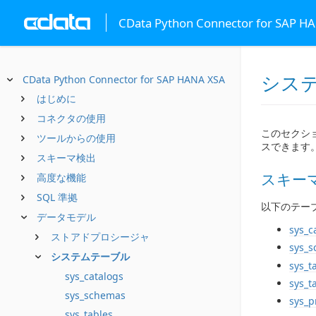
CData Python Connector for SAP H
シス
CData Python Connector for SAP HANA XSA
はじめに
コネクタの使用
このセクシ
ツールからの使用
スできます
スキーマ検出
スキー
高度な機能
SQL 準拠
以下のテーブ
データモデル
sys_c
ストアドプロシージャ
sys_
システムテーブル
sys_t
sys_catalogs
sys_t
sys_schemas
sys_p
sys_tables