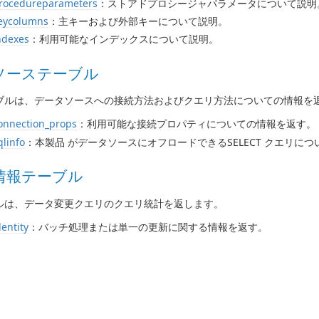
procedureparameters
：ストアドプロシージャパラメータについて説明
eycolumns
：主キーおよび外部キーについて説明。
ndexes
：利用可能なインデックスについて説明。
ソーステーブル
ブルは、データソースへの接続方法およびクエリ方法についての情報を
onnection_props
：利用可能な接続プロパティについての情報を返す。
qlinfo
：本製品 がデータソースにオフロードできるSELECT クエリに
情報テーブル
ルは、データ変更クエリのクエリ統計を返します。
dentity
：バッチ処理または単一の更新に関する情報を返す。