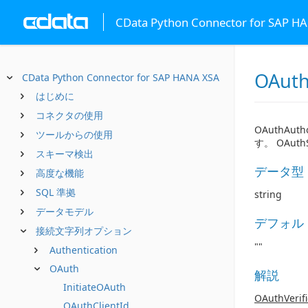
CData Python Connector for SAP H
OAuth
CData Python Connector for SAP HANA XSA
はじめに
コネクタの使用
OAuthA
ツールからの使用
す。 OAuth
スキーマ検出
データ型
高度な機能
SQL 準拠
string
データモデル
デフォル
接続文字列オプション
""
Authentication
OAuth
解説
InitiateOAuth
OAuthVerifi
OAuthClientId