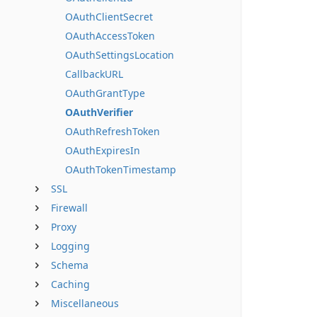
OAuthClientSecret
OAuthAccessToken
OAuthSettingsLocation
CallbackURL
OAuthGrantType
OAuthVerifier
OAuthRefreshToken
OAuthExpiresIn
OAuthTokenTimestamp
SSL
Firewall
Proxy
Logging
Schema
Caching
Miscellaneous