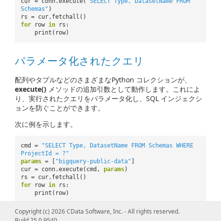
cur = conn.execute(
"SELECT Type, DatasetName FROM
Schemas"
)
rs = cur.fetchall()
for
row
in
rs:
print(row)
パラメータ化されたクエリ
配列やタプルなどのさまざまなPython コレクションが、
execute()
メソッドの追加引数として動作します。これによ
り、実行されたクエリをパラメータ化し、SQL インジェクシ
ョンを防ぐことができます。
次に例を示します。
cmd =
"SELECT Type, DatasetName FROM Schemas WHERE
ProjectId = ?"
params
= [
"bigquery-public-data"
]
cur = conn.execute(cmd,
params
)
rs = cur.fetchall()
for
row
in
rs:
print(row)
Copyright (c) 2026 CData Software, Inc. - All rights reserved.
Build 25.0.9540