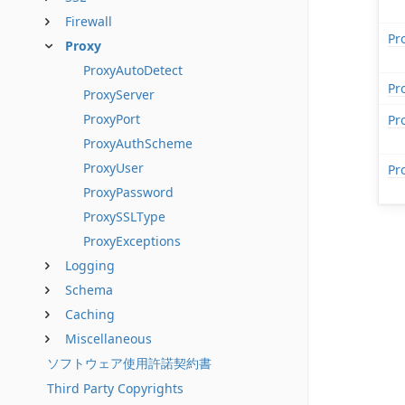
Firewall
Pr
Proxy
ProxyAutoDetect
Pr
ProxyServer
ProxyPort
Pr
ProxyAuthScheme
ProxyUser
Pr
ProxyPassword
ProxySSLType
ProxyExceptions
Logging
Schema
Caching
Miscellaneous
ソフトウェア使用許諾契約書
Third Party Copyrights