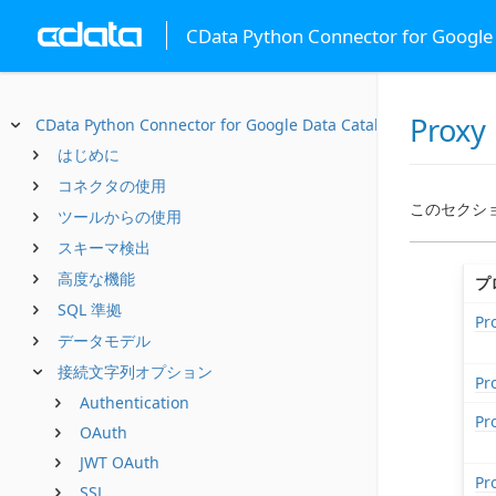
CData Python Connector for Google
Proxy
CData Python Connector for Google Data Catalog
はじめに
コネクタの使用
このセクシ
ツールからの使用
スキーマ検出
高度な機能
プ
SQL 準拠
Pr
データモデル
接続文字列オプション
Pr
Authentication
Pr
OAuth
JWT OAuth
Pr
SSL