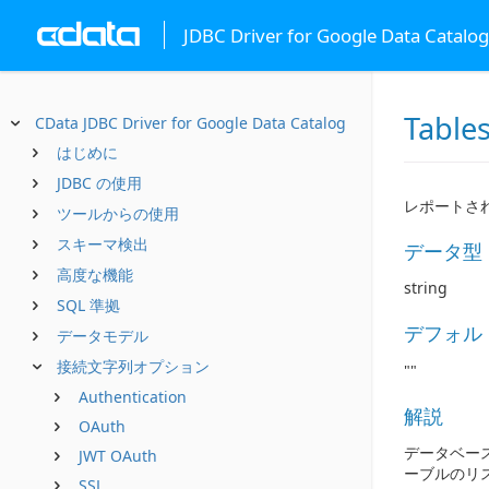
JDBC Driver for Google Data Catalog
Table
CData JDBC Driver for Google Data Catalog
はじめに
JDBC の使用
レポートされ
ツールからの使用
スキーマ検出
データ型
高度な機能
string
SQL 準拠
デフォル
データモデル
接続文字列オプション
""
Authentication
解説
OAuth
データベー
JWT OAuth
ーブルのリ
SSL