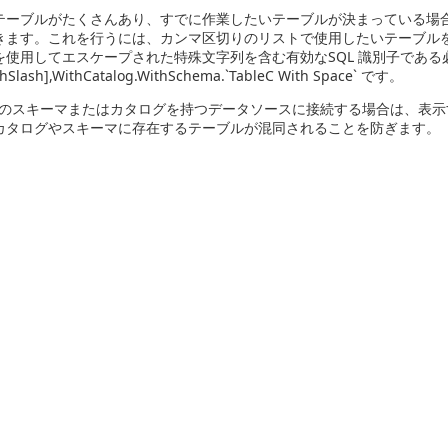
テーブルがたくさんあり、すでに作業したいテーブルが決まっている場
きます。これを行うには、カンマ区切りのリストで使用したいテーブル
使用してエスケープされた特殊文字列を含む有効なSQL 識別子である必要があ
thSlash],WithCatalog.WithSchema.`TableC With Space` です。
のスキーマまたはカタログを持つデータソースに接続する場合は、表示
カタログやスキーマに存在するテーブルが混同されることを防ぎます。