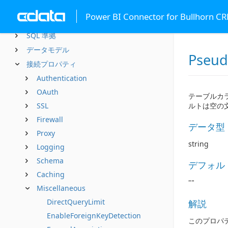
Power BI ゲートウェイ
Power BI Connector for Bullhorn C
高度な機能
SQL 準拠
データモデル
Pseu
接続プロパティ
Authentication
OAuth
テーブルカラム
SSL
ルトは空の
Firewall
データ型
Proxy
string
Logging
Schema
デフォル
Caching
""
Miscellaneous
DirectQueryLimit
解説
EnableForeignKeyDetection
このプロパ