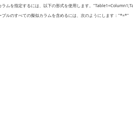
ムを指定するには、以下の形式を使用します。"Table1=Column1;Table1=C
ーブルのすべての擬似カラムを含めるには、次のようにします："*=*"