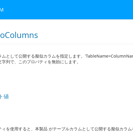
RM
doColumns
として公開する擬似カラムを指定します。'TableName=ColumnName
文字列で、このプロパティを無効にします。
ト値
ティを使用すると、本製品 がテーブルカラムとして公開する擬似カラム