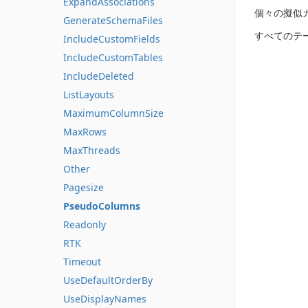
ExpandAssociations
個々の擬似カラ
GenerateSchemaFiles
すべてのテ
IncludeCustomFields
IncludeCustomTables
IncludeDeleted
ListLayouts
MaximumColumnSize
MaxRows
MaxThreads
Other
Pagesize
PseudoColumns
Readonly
RTK
Timeout
UseDefaultOrderBy
UseDisplayNames