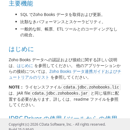
主要機能
SQL でZoho Books データを取得および更新。
比類なきパフォーマンスとスケーラビリティ。
一般的なBI、帳票、ETL ツールとのコーディングなし
の統合。
はじめに
Zoho Books データへの認証および接続に関する詳しい説明
は、
はじめに
を参照してください。 他のアプリケーションか
らの接続については、
Zoho Books データ連携ガイドおよびチ
ュートリアルのリスト
を参照してください。
NOTE：
ライセンスファイル
cdata.jdbc.zohobooks.lic
は、JAR file
と同じ場所に配
cdata.jdbc.zohobooks.jar
置する必要があります。詳しくは、readme ファイルを参照
してください。
JDBC Driver の使用 / ツールからの使用
Copyright (c) 2026 CData Software, Inc. - All rights reserved.
Zoho Books データを処理するためのDataSource、
Build 25.0.9540