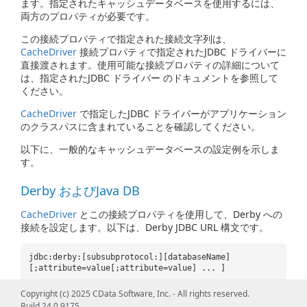
ます。指定されたキャッシュデータベースを使用するには、
両方のプロパティが必要です。
この接続プロパティで指定された接続文字列は、
CacheDriver
接続プロパティで指定されたJDBC ドライバーに
直接渡されます。使用可能な接続プロパティの詳細について
は、指定されたJDBC ドライバー のドキュメントを参照して
ください。
CacheDriver
で指定したJDBC ドライバーがアプリケーション
のクラスパスに含まれていることを確認してください。
以下に、一般的なキャッシュデータベースの設定例を示しま
す。
Derby およびJava DB
CacheDriver
とこの接続プロパティを使用して、Derby への
接続を設定します。以下は、Derby JDBC URL 構文です。
jdbc:derby:[subsubprotocol:][databaseName]
[;attribute=value[;attribute=value] ... ]
Copyright (c) 2025 CData Software, Inc. - All rights reserved.
例えば、インメモリデータベースにキャッシュするには、以
Build 24.0.9175