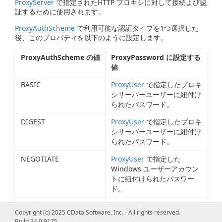
ProxyServer
で指定されたHTTP プロキシに対して接続よび認
証するために使用されます。
ProxyAuthScheme
で利用可能な認証タイプを1つ選択した
後、このプロパティを以下のように設定します。
ProxyAuthScheme の値
ProxyPassword に設定する
値
BASIC
ProxyUser
で指定したプロキ
シサーバーユーザーに紐付け
られたパスワード。
DIGEST
ProxyUser
で指定したプロキ
シサーバーユーザーに紐付け
られたパスワード。
NEGOTIATE
ProxyUser
で指定した
Windows ユーザーアカウン
トに紐付けられたパスワー
ド。
NTLM
ProxyUser
で指定した
Copyright (c) 2025 CData Software, Inc. - All rights reserved.
Windows ユーザーアカウン
Build 24.0.9175