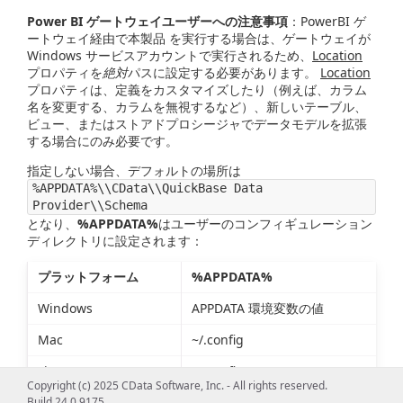
Power BI ゲートウェイユーザーへの注意事項
：PowerBI ゲ
ートウェイ経由で本製品 を実行する場合は、ゲートウェイが
Windows サービスアカウントで実行されるため、
Location
プロパティを
絶対
パスに設定する必要があります。
Location
プロパティは、定義をカスタマイズしたり（例えば、カラム
名を変更する、カラムを無視するなど）、新しいテーブル、
ビュー、またはストアドプロシージャでデータモデルを拡張
する場合にのみ必要です。
指定しない場合、デフォルトの場所は
%APPDATA%\\CData\\QuickBase Data
Provider\\Schema
となり、
%APPDATA%
はユーザーのコンフィギュレーション
ディレクトリに設定されます：
プラットフォーム
%APPDATA%
Windows
APPDATA 環境変数の値
Mac
~/.config
Linux
~/.config
Copyright (c) 2025 CData Software, Inc. - All rights reserved.
Build 24.0.9175