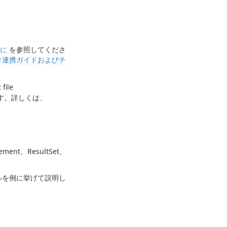
に
を参照してくださ
I データ連携ガイドおよびチ
file
す。詳しくは、
ement、ResultSet、
ルを例に挙げて説明し