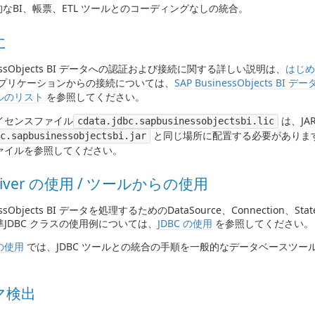
なBI、帳票、ETL ツールとのコーディングなしの統合。
に
inessObjects BI データへの認証および接続に関する詳しい説明は、
はじめ
アプリケーションからの接続については、
SAP BusinessObjects B
ルのリスト
を参照してください。
イセンスファイル
は、JAR 
cdata.jdbc.sapbusinessobjectsbi.lic
と同じ場所に配置する必要がありま
c.sapbusinessobjectsbi.jar
 ファイルを参照してください。
Driver の使用 / ツールからの使用
essObjects BI データを処理するためのDataSource、Connection、Stat
JDBC クラスの使用例については、
JDBC の使用
を参照してください。
の使用
では、JDBC ツールとの統合の手順を一般的なデータベースツー
マ検出