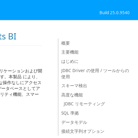
Build 25.0.9540
ts BI
概要
主要機能
はじめに
JDBC Driver の使用 / ツールからの
ベースのアプリケーションおよび開
使用
きます。本製品 により、
タに複雑な操作なしにアクセス
スキーマ検出
ルなデータベースとしてア
ュリティ機能、スマー
高度な機能
JDBC リモーティング
SQL 準拠
データモデル
接続文字列オプション