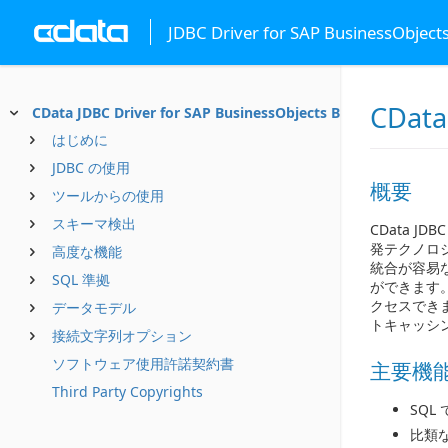
JDBC Driver for SAP BusinessObjects
CData
CData JDBC Driver for SAP BusinessObjects BI
はじめに
JDBC の使用
概要
ツールからの使用
スキーマ検出
CData JD
発テクノロジー
高度な機能
統合が容易な1
SQL 準拠
ができます。 
クセスでき
データモデル
トキャッシ
接続文字列オプション
ソフトウェア使用許諾契約書
主要機
Third Party Copyrights
SQL 
比類