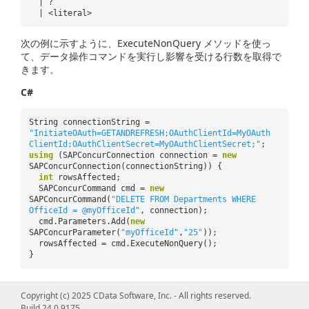
| ?
| <literal>
次の例に示すように、ExecuteNonQuery メソッドを使っ
て、データ操作コマンドを実行し影響を受ける行数を取得で
きます。
C#
String connectionString =
"InitiateOAuth=GETANDREFRESH;OAuthClientId=MyOAuth
ClientId;OAuthClientSecret=MyOAuthClientSecret;"
;
using
(SAPConcurConnection connection =
new
SAPConcurConnection(connectionString)) {
int
rowsAffected;
SAPConcurCommand cmd =
new
SAPConcurCommand(
"DELETE FROM Departments WHERE
OfficeId = @myOfficeId"
, connection);
cmd.Parameters.Add(
new
SAPConcurParameter(
"myOfficeId"
,
"25"
));
rowsAffected = cmd.ExecuteNonQuery();
}
VB.NET
Copyright (c) 2025 CData Software, Inc. - All rights reserved.
Build 24.0.9175