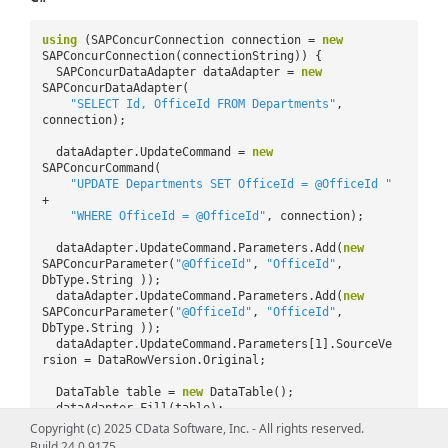
using
(SAPConcurConnection connection =
new
SAPConcurConnection(connectionString)) {
SAPConcurDataAdapter dataAdapter =
new
SAPConcurDataAdapter(
"SELECT Id, OfficeId FROM Departments"
,
connection);
dataAdapter.UpdateCommand =
new
SAPConcurCommand(
"UPDATE Departments SET OfficeId = @OfficeId "
+
"WHERE OfficeId = @OfficeId"
, connection);
dataAdapter.UpdateCommand.Parameters.Add(
new
SAPConcurParameter(
"@OfficeId"
,
"OfficeId"
,
DbType.String ));
dataAdapter.UpdateCommand.Parameters.Add(
new
SAPConcurParameter(
"@OfficeId"
,
"OfficeId"
,
DbType.String ));
dataAdapter.UpdateCommand.Parameters[1].SourceVe
rsion = DataRowVersion.Original;
DataTable table =
new
DataTable();
dataAdapter.Fill(table);
Copyright (c) 2025 CData Software, Inc. - All rights reserved.
DataRow firstrow = table.Rows[0];
Build 24.0.9175