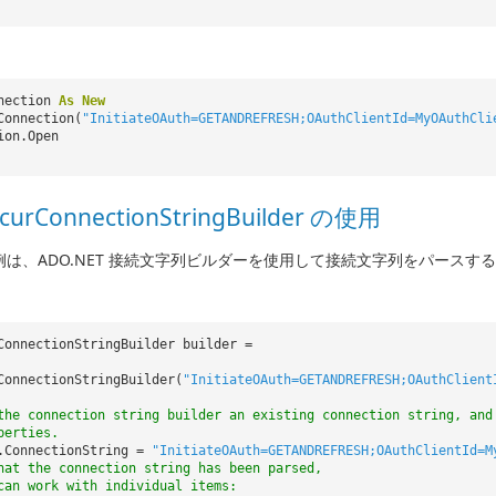
nnection
As
New
Connection(
"InitiateOAuth=GETANDREFRESH;OAuthClientId=MyOAuthCli
ion.Open
curConnectionStringBuilder の使用
例は、ADO.NET 接続文字列ビルダーを使用して接続文字列をパースす
ConnectionStringBuilder builder =
ConnectionStringBuilder(
"InitiateOAuth=GETANDREFRESH;OAuthClient
the connection string builder an existing connection string, and
perties.
.ConnectionString =
"InitiateOAuth=GETANDREFRESH;OAuthClientId=M
hat the connection string has been parsed,
can work with individual items: