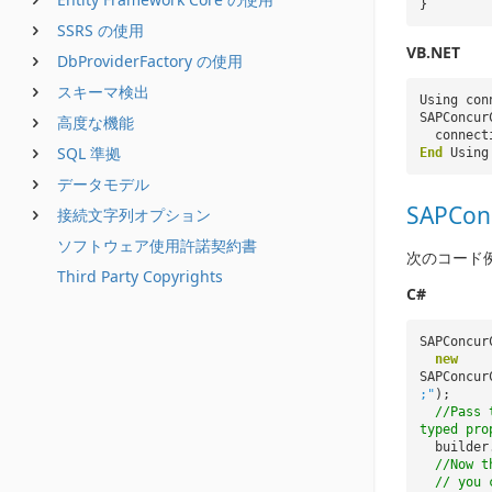
}
SSRS の使用
VB.NET
DbProviderFactory の使用
スキーマ検出
Using co
SAPConcur
高度な機能
connect
SQL 準拠
End
Using
データモデル
SAPCon
接続文字列オプション
ソフトウェア使用許諾契約書
次のコード
Third Party Copyrights
C#
SAPConcur
new
SAPConcur
;"
);
//Pass 
typed pro
builder
//Now t
// you 