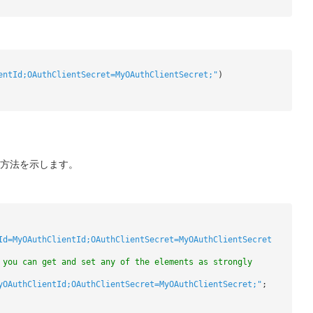
entId;OAuthClientSecret=MyOAuthClientSecret;"
)
る方法を示します。
Id=MyOAuthClientId;OAuthClientSecret=MyOAuthClientSecret
 you can get and set any of the elements as strongly
yOAuthClientId;OAuthClientSecret=MyOAuthClientSecret;"
;