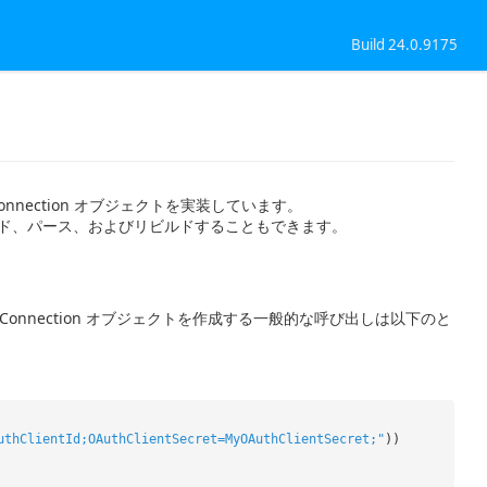
Build 24.0.9175
 に標準DbConnection オブジェクトを実装しています。
文字列をビルド、パース、およびリビルドすることもできます。
rConnection オブジェクトを作成する一般的な呼び出しは以下のと
uthClientId;OAuthClientSecret=MyOAuthClientSecret;"
))