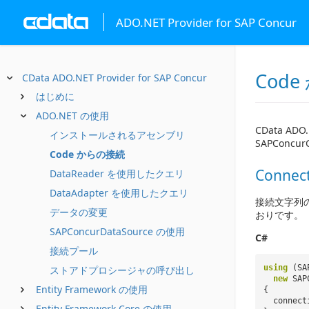
ADO.NET Provider for SAP Concur
Cod
CData ADO.NET Provider for SAP Concur
はじめに
ADO.NET の使用
CData AD
インストールされるアセンブリ
SAPConc
Code からの接続
Conn
DataReader を使用したクエリ
DataAdapter を使用したクエリ
接続文字列
データの変更
おりです。
SAPConcurDataSource の使用
C#
接続プール
using
(SA
ストアドプロシージャの呼び出し
new
SAP
Entity Framework の使用
{
connect
Entity Framework Core の使用