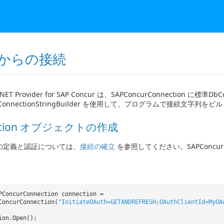
e からの接続
O.NET Provider for SAP Concur は、SAPConcurConnection
urConnectionStringBuilder を使用して、プログラムで接続
ection オブジェクトの作成
の定義と認証については、
接続の確立
を参照してください。SAPConcu
PConcurConnection connection =
ConcurConnection(
"InitiateOAuth=GETANDREFRESH;OAuthClientId=MyOA
ion.Open();