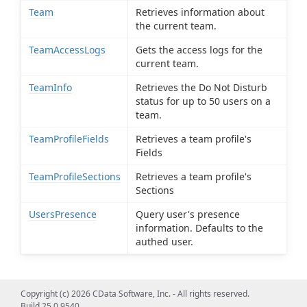
Team
Retrieves information about
the current team.
TeamAccessLogs
Gets the access logs for the
current team.
TeamInfo
Retrieves the Do Not Disturb
status for up to 50 users on a
team.
TeamProfileFields
Retrieves a team profile's
Fields
TeamProfileSections
Retrieves a team profile's
Sections
UsersPresence
Query user's presence
information. Defaults to the
authed user.
Copyright (c) 2026 CData Software, Inc. - All rights reserved.
Build 25.0.9540