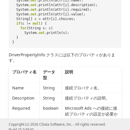
System.
out
.println(attr[i].name);
System.
out
.println(attr[i].description);
System.
out
.println(attr[i].required);
System.
out
.println(attr[i].value);
String[] c = attr[i].choices;
if
(c !=
null
) {
for
(String s: c)
System.
out
.println(s);
}
}
DriverPropertyInfo クラスには以下のプロパティがありま
す。
プロパティ名
データ
説明
型
Name
String
接続プロパティ名。
Description
String
接続プロパティの説明。
Required
boolean
Microsoft Ads への接続に接
続プロパティの設定が必要か
どうか。
Copyright (c) 2026 CData Software, Inc. - All rights reserved.
Build 25.0.9540
Choices
String[]
接続プロパティに許可された