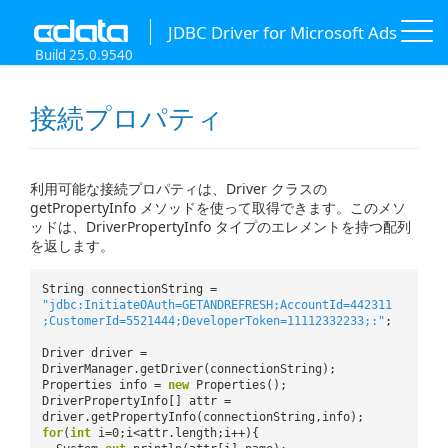
JDBC Driver for Microsoft Ads
Build 25.0.9540
接続プロパティ
利用可能な接続プロパティは、Driver クラスの
getPropertyInfo メソッドを使って取得できます。このメソ
ッドは、DriverPropertyInfo タイプのエレメントを持つ配列
を返します。
String connectionString =
"jdbc:InitiateOAuth=GETANDREFRESH;AccountId=442311
;CustomerId=5521444;DeveloperToken=11112332233;:"
;
Driver driver =
DriverManager.getDriver(connectionString);
Properties info =
new
Properties();
DriverPropertyInfo[] attr =
driver.getPropertyInfo(connectionString,info);
for
(
int
i=0;i<attr.length;i++){