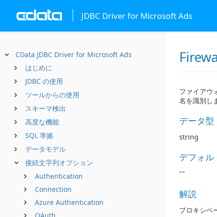
JDBC Driver for Microsoft Ads
Firewa
CData JDBC Driver for Microsoft Ads
はじめに
JDBC の使用
ファイアウ
ツールからの使用
名を識別し
スキーマ検出
データ型
高度な機能
SQL 準拠
string
データモデル
デフォル
接続文字列オプション
""
Authentication
Connection
解説
Azure Authentication
プロキシベ
OAuth