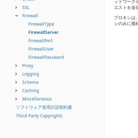
ットワーク
SSL
エストを送
Firewall
プロキシは
シのみに接
FirewallType
FirewallServer
FirewallPort
FirewallUser
FirewallPassword
Proxy
Logging
Schema
Caching
Miscellaneous
ソフトウェア使用許諾契約書
Third Party Copyrights