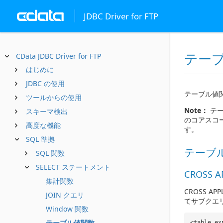
JDBC Driver for FTP
テー
CData JDBC Driver for FTP
はじめに
JDBC の使用
テーブル値
ツールからの使用
Note：
テー
スキーマ検出
のコアスコ
高度な機能
す。
SQL 準拠
テーブ
SQL 関数
SELECT ステートメント
CROSS A
集計関数
CROSS 
JOIN クエリ
てサブクエ
Window 関数
テーブル値関数
<table_ex