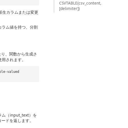
CSVTABLE(csv_content,
[delimiter])
派生カラムまたは変更
カラム値を持つ、分割
たり、関数から生成さ
使用されます。
ble-valued
nput_text）を
レコードを返します。