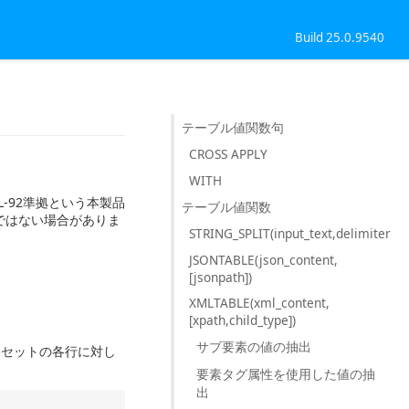
Build 25.0.9540
テーブル値関数句
CROSS APPLY
WITH
-92準拠という本製品
テーブル値関数
ではない場合がありま
STRING_SPLIT(input_text,delimiter)
JSONTABLE(json_content,
[jsonpath])
XMLTABLE(xml_content,
[xpath,child_type])
サブ要素の値の抽出
結果セットの各行に対し
要素タグ属性を使用した値の抽
出