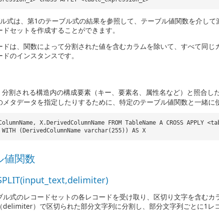
ブル式は、第1のテーブル式の結果を参照して、テーブル値関数を介して
ードセットを作成することができます。
ードは、関数によって分割された値を含むカラムを除いて、すべて同じ
ードのインスタンスです。
句は、分割される構造内の構成要素（キー、要素名、属性名など）と照合し
のメタデータを指定したりするために、特定のテーブル値関数と一緒に
ColumnName, X.DerivedColumnName FROM TableName A CROSS APPLY <ta
 WITH (DerivedColumnName varchar(255)) AS X
ル値関数
PLIT(input_text,delimiter)
ル式のレコードセットの各レコードを受け取り、区切り文字を含むカラム（i
delimiter）で区切られた部分文字列に分割し、部分文字列ごとに1