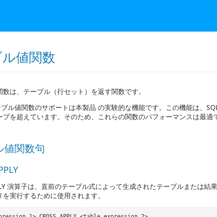
ブル値関数
関数は、テーブル（行セット）を返す関数です。
ブル値関数のサポートは本製品 の実験的な機能です。この機能は、SQL
ープを超えています。そのため、これらの関数のパフォーマンスは最適
ル値関数句
PPLY
APPLY 演算子は、直前のテーブル式によって生成されたテーブルまたは
リを実行するために使用されます。
pression_1> CROSS APPLY <table_expression_2>