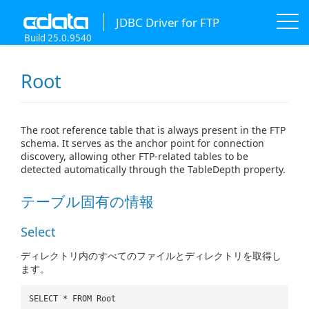
JDBC Driver for FTP
Build 25.0.9540
Root
The root reference table that is always present in the FTP
schema. It serves as the anchor point for connection
discovery, allowing other FTP-related tables to be
detected automatically through the TableDepth property.
テーブル固有の情報
Select
ディレクトリ内のすべてのファイルとディレクトリを取得し
ます。
SELECT * FROM Root