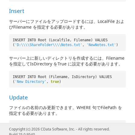
Insert
サーバーにファイルをアップロードするには、LocalFile およ
びFilename を指定する必要があります。
INSERT INTO Root (Localfile, Filename) VALUES
(
'D:\\\\ShareFolder\\\\Notes.txt'
,
'NewNotes.txt'
)
サーバー上に新しいディレクトリを作成するには、Filename
を指定してIsDirectory をTrue に設定する必要があります。
INSERT INTO Root (Filename, IsDirectory) VALUES
(
'New Directory'
,
true
)
Update
ファイルの名前のみ更新できます。WHERE 句でFilePath を
指定する必要があります。
UPDATE Root SET Filename =
'OldNotes.txt'
WHERE
Copyright (c) 2026 CData Software, Inc. - All rights reserved.
FilePath =
'/Documents/Test/NewNotes.txt'
Build 25.0.9540