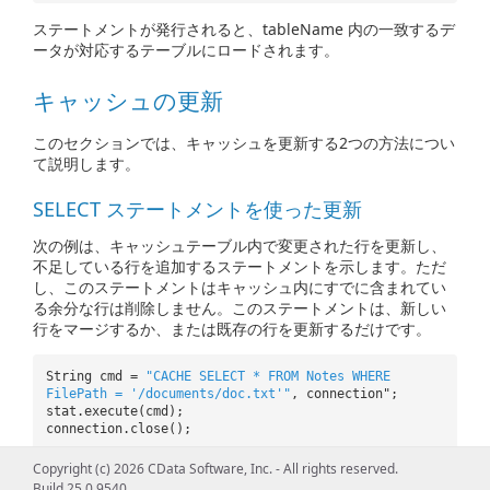
ステートメントが発行されると、tableName 内の一致するデ
ータが対応するテーブルにロードされます。
キャッシュの更新
このセクションでは、キャッシュを更新する2つの方法につい
て説明します。
SELECT ステートメントを使った更新
次の例は、キャッシュテーブル内で変更された行を更新し、
不足している行を追加するステートメントを示します。ただ
し、このステートメントはキャッシュ内にすでに含まれてい
る余分な行は削除しません。このステートメントは、新しい
行をマージするか、または既存の行を更新するだけです。
String cmd =
"CACHE SELECT * FROM Notes WHERE
FilePath = '/documents/doc.txt'"
, connection";
stat.execute(cmd);
connection.close();
Copyright (c) 2026 CData Software, Inc. - All rights reserved.
TRUNCATE ステートメントを使った更新
Build 25.0.9540