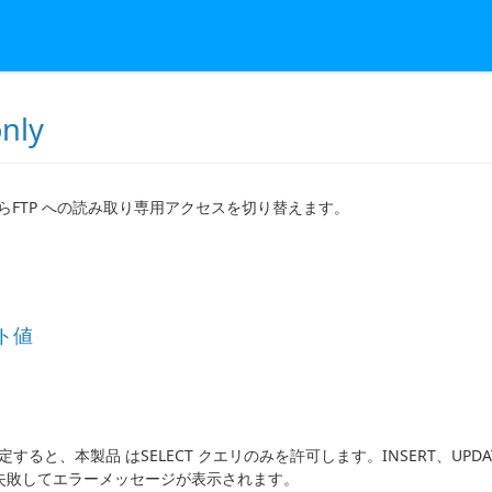
nly
er からFTP への読み取り専用アクセスを切り替えます。
ト値
定すると、本製品 はSELECT クエリのみを許可します。INSERT、UP
失敗してエラーメッセージが表示されます。