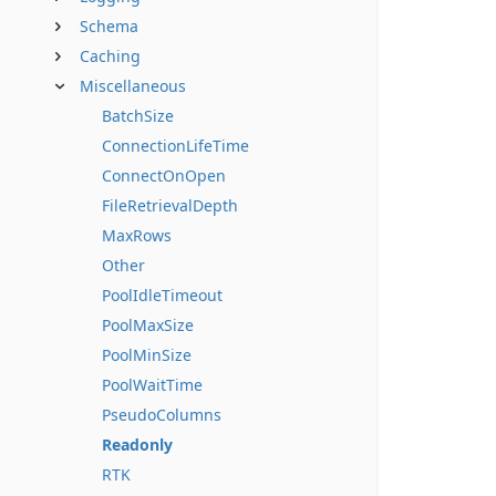
Schema
Caching
Miscellaneous
BatchSize
ConnectionLifeTime
ConnectOnOpen
FileRetrievalDepth
MaxRows
Other
PoolIdleTimeout
PoolMaxSize
PoolMinSize
PoolWaitTime
PseudoColumns
Readonly
RTK