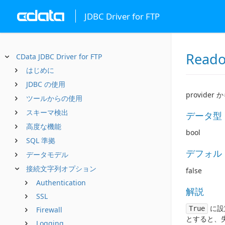
JDBC Driver for FTP
Reado
CData JDBC Driver for FTP
はじめに
JDBC の使用
provid
ツールからの使用
スキーマ検出
データ型
高度な機能
bool
SQL 準拠
デフォル
データモデル
接続文字列オプション
false
Authentication
解説
SSL
に設
True
Firewall
とすると、
Logging