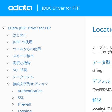
JDBC Driver for FTP
Locat
CData JDBC Driver for FTP
はじめに
JDBC の使用
テーブル、
ツールからの使用
て、これは
スキーマ検出
データ型
高度な機能
SQL 準拠
string
データモデル
デフォル
接続文字列オプション
"%APPDATA%
Authentication
SSL
解説
Firewall
Location
プ
Logging