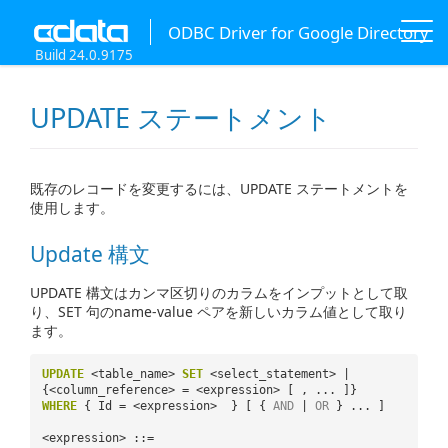
ODBC Driver for Google Directory
Build 24.0.9175
UPDATE ステートメント
既存のレコードを変更するには、UPDATE ステートメントを
使用します。
Update 構文
UPDATE 構文はカンマ区切りのカラムをインプットとして取
り、SET 句のname-value ペアを新しいカラム値として取り
ます。
UPDATE
<table_name>
SET
<select_statement> |
{<column_reference> = <expression> [ , ... ]}
WHERE
{ Id = <expression> } [ {
AND
|
OR
} ... ]
<expression> ::=