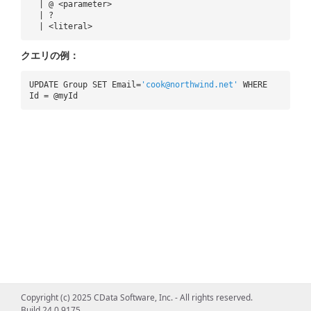
| @ <parameter>
| ?
| <literal>
クエリの例：
UPDATE Group SET Email=
'cook@northwind.net'
WHERE
Id = @myId
Copyright (c) 2025 CData Software, Inc. - All rights reserved.
Build 24.0.9175