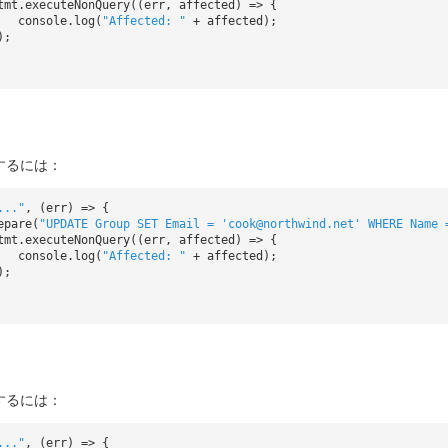
tmt.executeNonQuery((err, affected) => {
console.log(
"Affected: "
+ affected);
);
E
するには：
..."
, (err) => {
epare(
"UPDATE Group SET Email = 'cook@northwind.net' WHERE Name 
tmt.executeNonQuery((err, affected) => {
console.log(
"Affected: "
+ affected);
);
するには：
..."
, (err) => {