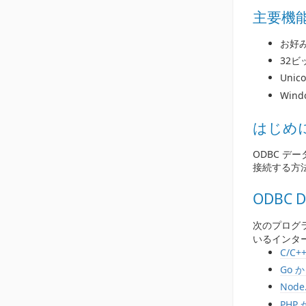
主要機
お好
32
Unic
Win
はじめ
ODBC デー
接続する方
ODBC 
次のプログラミ
いるインタ
C/C+
Go 
Node
PHP