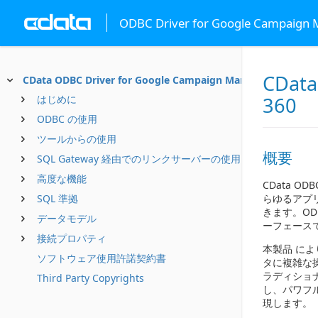
ODBC Driver for Google Campaign 
CData
CData ODBC Driver for Google Campaign Manager 360
はじめに
360
ODBC の使用
ツールからの使用
概要
SQL Gateway 経由でのリンクサーバーの使用
高度な機能
CData OD
らゆるアプリケ
SQL 準拠
きます。O
データモデル
ーフェース
接続プロパティ
本製品 により
ソフトウェア使用許諾契約書
タに複雑な操作
ラディショ
Third Party Copyrights
し、パワフ
現します。