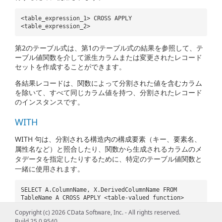
<table_expression_1> CROSS APPLY
<table_expression_2>
第2のテーブル式は、第1のテーブル式の結果を参照して、テ
ーブル値関数を介して派生カラムまたは変更されたレコード
セットを作成することができます。
各結果レコードは、関数によって分割された値を含むカラム
を除いて、すべて同じカラム値を持つ、分割されたレコード
のインスタンスです。
WITH
WITH 句は、分割される構造内の構成要素（キー、要素名、
属性名など）と照合したり、関数から生成されるカラムのメ
タデータを指定したりするために、特定のテーブル値関数と
一緒に使用されます。
SELECT A.ColumnName, X.DerivedColumnName FROM
TableName A CROSS APPLY <table-valued function>
WITH (DerivedColumnName varchar(255)) AS X
Copyright (c) 2026 CData Software, Inc. - All rights reserved.
Build 25.0.9540