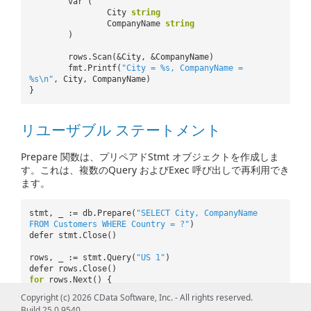
var (
City
string
CompanyName
string
)
rows.Scan(&City, &CompanyName)
fmt.Printf(
"City = %s, CompanyName =
%s\n"
, City, CompanyName)
}
リユーザブル ステートメント
Prepare 関数は、プリペアドStmt オブジェクトを作成しま
す。これは、複数のQuery およびExec 呼び出しで再利用でき
ます。
stmt, _ := db.Prepare(
"SELECT City, CompanyName
FROM Customers WHERE Country = ?"
)
defer stmt.Close()
rows, _ := stmt.Query(
"US 1"
)
defer rows.Close()
for
rows.Next() {
var (
Copyright (c) 2026 CData Software, Inc. - All rights reserved.
City
string
Build 25.0.9540