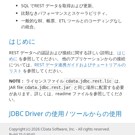
SQL でREST データを取得および更新。
比類なきパフォーマンスとスケーラビリティ。
一般的なBI、帳票、ETL ツールとのコーディングなし
の統合。
はじめに
REST データへの認証および接続に関する詳しい説明は、
はじ
めに
を参照してください。 他のアプリケーションからの接続
については、
REST データ連携ガイドおよびチュートリアルの
リスト
を参照してください。
NOTE：
ライセンスファイル
は、
cdata.jdbc.rest.lic
JAR file
と同じ場所に配置する必要
cdata.jdbc.rest.jar
があります。詳しくは、readme ファイルを参照してくださ
い。
JDBC Driver の使用 / ツールからの使用
REST データを処理するためのDataSource、Connection、
Copyright (c) 2026 CData Software, Inc. - All rights reserved.
Statement、ResultSet、その他の標準JDBC クラスの使用例
Build 25.0.9540